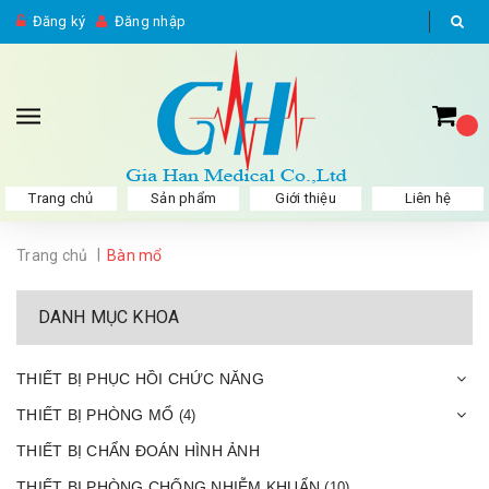
Đăng ký
Đăng nhập
Trang chủ
Sản phẩm
Giới thiệu
Liên hệ
|
Trang chủ
Bàn mổ
DANH MỤC KHOA
THIẾT BỊ PHỤC HỒI CHỨC NĂNG
THIẾT BỊ PHÒNG MỔ
(4)
THIẾT BỊ CHẨN ĐOÁN HÌNH ẢNH
THIẾT BỊ PHÒNG CHỐNG NHIỄM KHUẨN
(10)