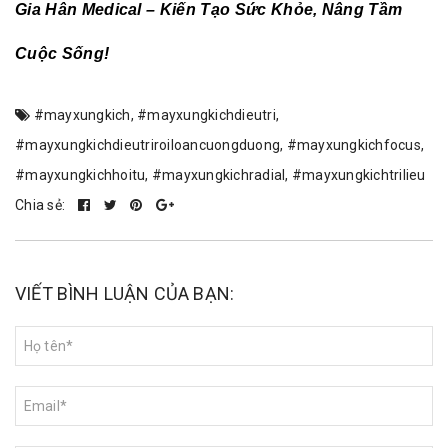
Gia Hân Medical – Kiến Tạo Sức Khỏe, Nâng Tầm
Cuộc Sống!
#mayxungkich
,
#mayxungkichdieutri
,
#mayxungkichdieutriroiloancuongduong
,
#mayxungkichfocus
,
#mayxungkichhoitu
,
#mayxungkichradial
,
#mayxungkichtrilieu
Chia sẻ:
VIẾT BÌNH LUẬN CỦA BẠN: