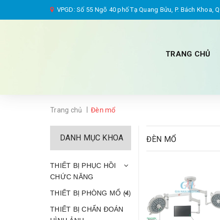
VPGD: Số 55 Ngõ 40 phố Tạ Quang Bửu, P. Bách Khoa, Q.
TRANG CHỦ
|
Trang chủ
Đèn mổ
DANH MỤC KHOA
ĐÈN MỔ
THIẾT BỊ PHỤC HỒI
CHỨC NĂNG
THIẾT BỊ PHÒNG MỔ
(4)
THIẾT BỊ CHẨN ĐOÁN