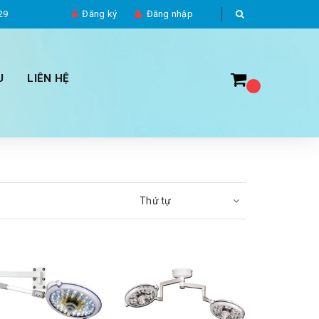
29
Đăng ký
Đăng nhập
U
LIÊN HỆ
Thứ tự