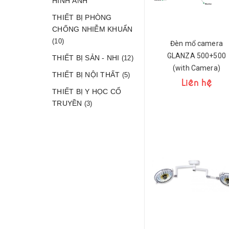
HÌNH ẢNH
THIẾT BỊ PHÒNG
CHỐNG NHIỄM KHUẨN
(10)
Đèn mổ camera
GLANZA 500+500
THIẾT BỊ SẢN - NHI
(12)
(with Camera)
THIẾT BỊ NỘI THẤT
(5)
Liên hệ
THIẾT BỊ Y HỌC CỔ
TRUYỀN
(3)