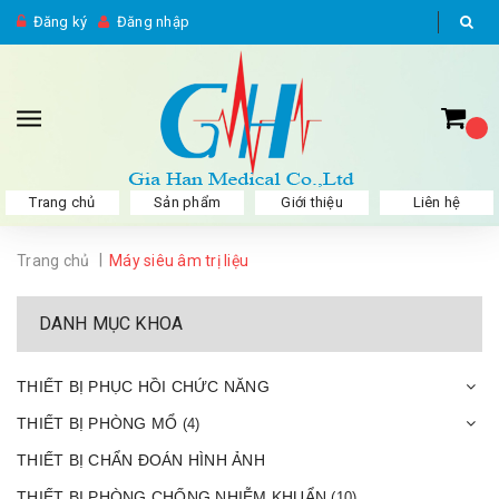
Đăng ký
Đăng nhập
Trang chủ
Sản phẩm
Giới thiệu
Liên hệ
|
Trang chủ
Máy siêu âm trị liệu
DANH MỤC KHOA
THIẾT BỊ PHỤC HỒI CHỨC NĂNG
THIẾT BỊ PHÒNG MỔ
(4)
THIẾT BỊ CHẨN ĐOÁN HÌNH ẢNH
THIẾT BỊ PHÒNG CHỐNG NHIỄM KHUẨN
(10)