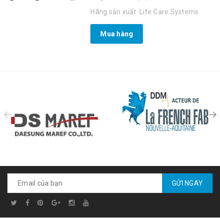
Hãng sản xuất: Life Care Systems
Mua hàng
prev
GỬI NGAY