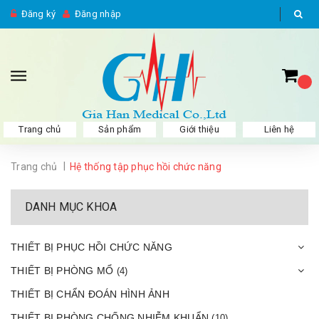
Đăng ký
Đăng nhập
Trang chủ
Sản phẩm
Giới thiệu
Liên hệ
|
Trang chủ
Hệ thống tập phục hồi chức năng
DANH MỤC KHOA
THIẾT BỊ PHỤC HỒI CHỨC NĂNG
THIẾT BỊ PHÒNG MỔ
(4)
THIẾT BỊ CHẨN ĐOÁN HÌNH ẢNH
THIẾT BỊ PHÒNG CHỐNG NHIỄM KHUẨN
(10)