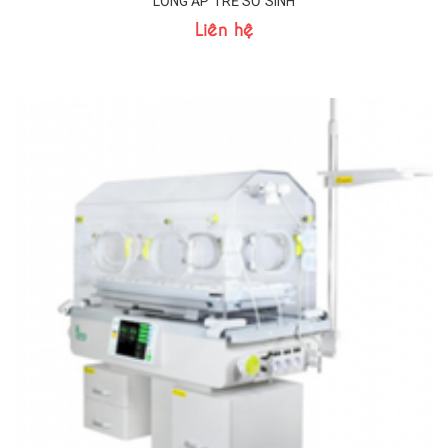
LỒNG ẤP TRẺ SƠ SINH
Liên hệ