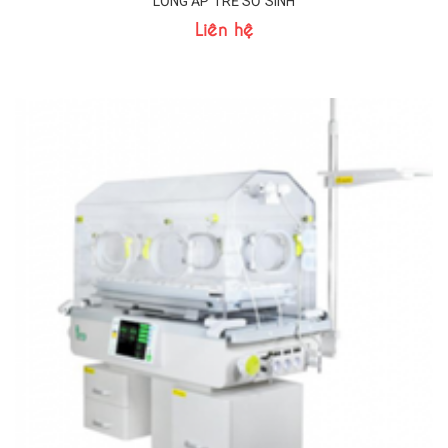
LỒNG ẤP TRẺ SƠ SINH
Liên hệ