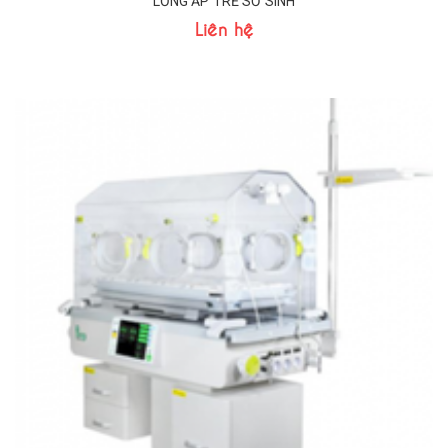
LỒNG ẤP TRẺ SƠ SINH
Liên hệ