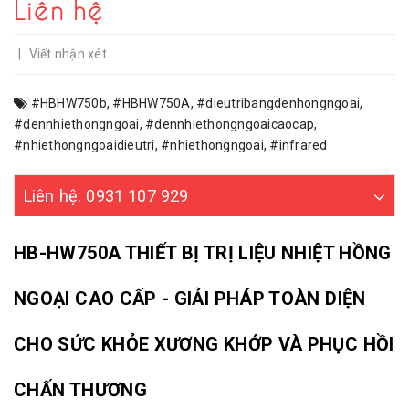
Liên hệ
|
Viết nhận xét
#HBHW750b
,
#HBHW750A
,
#dieutribangdenhongngoai
,
#dennhiethongngoai
,
#dennhiethongngoaicaocap
,
#nhiethongngoaidieutri
,
#nhiethongngoai
,
#infrared
Liên hệ: 0931 107 929
HB-HW750A THIẾT BỊ TRỊ LIỆU NHIỆT HỒNG
NGOẠI CAO CẤP - GIẢI PHÁP TOÀN DIỆN
CHO SỨC KHỎE XƯƠNG KHỚP VÀ PHỤC HỒI
CHẤN THƯƠNG