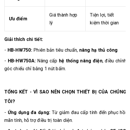
Giá thành hợp
Tiện lợi, tiết
Ưu điểm
lý
kiệm thời gian
Giải thích chi tiết:
-
HB-HW750:
Phiên bản tiêu chuẩn,
nâng hạ thủ công
-
HB-HW750A:
Nâng cấp
hệ thống nâng điện
, điều chỉnh
góc chiếu chỉ bằng 1 nút bấm.
TỔNG KẾT - VÌ SAO NÊN CHỌN THIẾT BỊ CỦA CHÚNG
TÔI?
-
Ứng dụng đa dạng:
Từ giảm đau cấp tính đến phục hồi
mãn tính, hỗ trợ điều trị toàn diện.