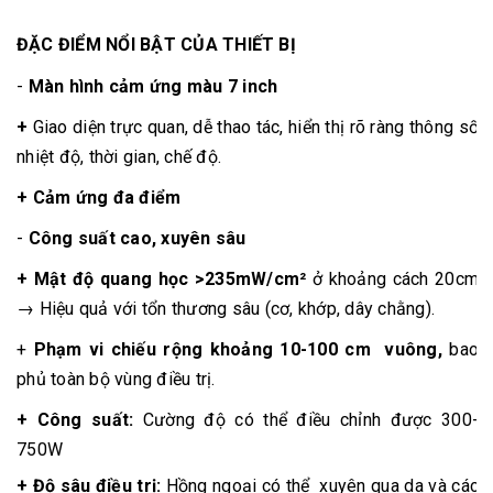
ĐẶC ĐIỂM NỔI BẬT CỦA THIẾT BỊ
-
Màn hình cảm ứng màu 7 inch
+
Giao diện trực quan, dễ thao tác, hiển thị rõ ràng thông số
nhiệt độ, thời gian, chế độ.
+ Cảm ứng đa điểm
-
Công suất cao, xuyên sâu
+ Mật độ quang học >235mW/cm²
ở khoảng cách 20cm
→ Hiệu quả với tổn thương sâu (cơ, khớp, dây chằng).
+
Phạm vi chiếu rộng khoảng 10-100 cm vuông,
bao
phủ toàn bộ vùng điều trị.
+ Công suất:
Cường độ có thể điều chỉnh được 300-
750W
+ Độ sâu điều trị:
Hồng ngoại có thể xuyên qua da và các