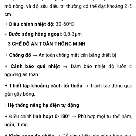
mô nông, và độ sâu điều trị thường có thể đạt khoảng 2-5
cm
+ Điều chỉnh nhiệt độ:
30-60℃
+
Bước sóng hồng ngoại:
0,8-3μm
-
3 CHẾ ĐỘ AN TOÀN THÔNG MINH
+ Chống đổ
→ An toàn chống mất cân bằng thiết bị
+ Cảnh báo quá nhiệt
→ Đảm bảo nhiệt độ luôn ở
ngưỡng an toàn.
+ Thiết lập khoảng cách tối thiểu
→ Tránh tác động quá
gần gây bỏng.
-
Hệ thống nâng hạ điện tự động
+
Điều chỉnh
linh hoạt 0-180°
→ Phù hợp mọi tư thế: nằm,
ngồi, đứng.
+ Khớp xoay đa chiều
→ Dễ dàng tiếp cận vùng lưng, vai,