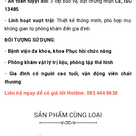
-
An toàn tuyệt đối:
3 lớp bảo vệ, đạt chứng nhận
CE, ISO
13485
.
-
Linh hoạt vượt trội:
Thiết kế thông minh, phù hợp mọi
không gian từ phòng khám đến gia đình.
ĐỐI TƯỢNG SỬ DỤNG:
-
Bệnh viện đa khoa, khoa Phục hồi chức năng
-
Phòng khám vật lý trị liệu, phòng tập thể hình
-
Gia đình có người cao tuổi, vận động viên chấn
thương
Liên hệ ngay để có giá tốt Hotline: 093 4
44 8638
SẢN PHẨM CÙNG LOẠI