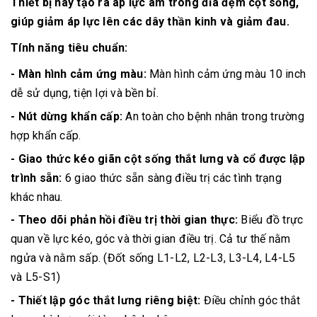
Thiết bị này tạo ra áp lực âm trong đĩa đệm cột sống,
giúp giảm áp lực lên các dây thần kinh và giảm đau.
Tính năng tiêu chuẩn:
- Màn hình cảm ứng màu:
Màn hình cảm ứng màu 10 inch
dễ sử dụng, tiện lợi và bền bỉ.
- Nút dừng khẩn cấp:
An toàn cho bệnh nhân trong trường
hợp khẩn cấp.
- Giao thức kéo giãn cột sống thắt lưng và cổ được lập
trình sẵn:
6 giao thức sẵn sàng điều trị các tình trạng
khác nhau.
- Theo dõi phản hồi điều trị thời gian thực:
Biểu đồ trực
quan về lực kéo, góc và thời gian điều trị. Cả tư thế nằm
ngửa và nằm sấp. (Đốt sống L1-L2, L2-L3, L3-L4, L4-L5
và L5-S1)
- Thiết lập góc thắt lưng riêng biệt:
Điều chỉnh góc thắt