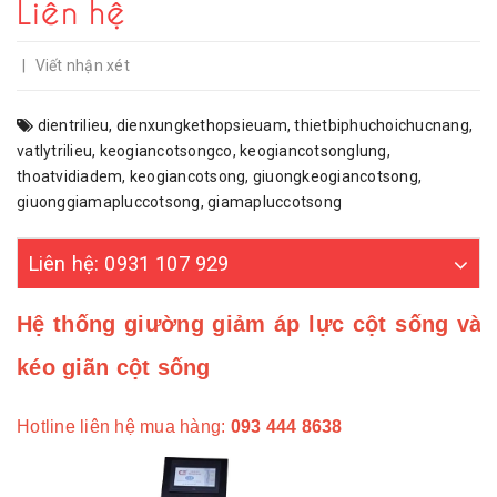
Liên hệ
|
Viết nhận xét
dientrilieu
,
dienxungkethopsieuam
,
thietbiphuchoichucnang
,
vatlytrilieu
,
keogiancotsongco
,
keogiancotsonglung
,
thoatvidiadem
,
keogiancotsong
,
giuongkeogiancotsong
,
giuonggiamapluccotsong
,
giamapluccotsong
Liên hệ: 0931 107 929
Hệ thống giường giảm áp lực cột sống và
kéo giãn cột sống
Hotline liên hệ mua hàng:
093 444 8638