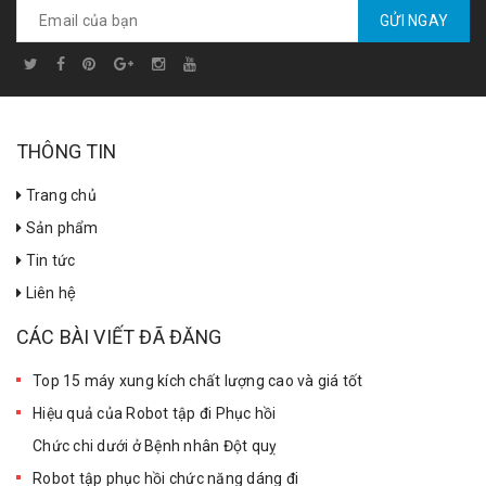
MÁY SƯỞI ẤM TRẺ SƠ SINH
GỬI NGAY
Liên hệ
ĐÈN CHIẾU VÀNG DA TRẺ SƠ SINH
THÔNG TIN
Liên hệ
Trang chủ
Sản phẩm
Tin tức
Liên hệ
CÁC BÀI VIẾT ĐÃ ĐĂNG
Top 15 máy xung kích chất lượng cao và giá tốt
Hiệu quả của Robot tập đi Phục hồi
Chức chi dưới ở Bệnh nhân Đột quỵ
Robot tập phục hồi chức năng dáng đi