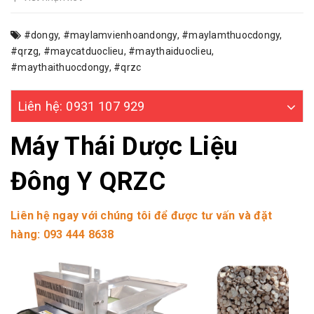
#dongy
,
#maylamvienhoandongy
,
#maylamthuocdongy
,
#qrzg
,
#maycatduoclieu
,
#maythaiduoclieu
,
#maythaithuocdongy
,
#qrzc
Liên hệ: 0931 107 929
Máy Thái Dược Liệu
Đông Y QRZC
Liên hệ ngay với chúng tôi để được tư vấn và đặt
hàng: 093 444 8638