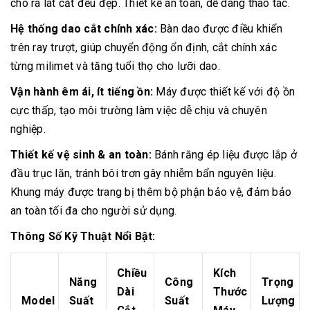
cho ra lát cắt đều đẹp. Thiết kế an toàn, dễ dàng thao tác.
Hệ thống dao cắt chính xác:
Bàn dao được điều khiển
trên ray trượt, giúp chuyển động ổn định, cắt chính xác
từng milimet và tăng tuổi thọ cho lưỡi dao.
Vận hành êm ái, ít tiếng ồn:
Máy được thiết kế với độ ồn
cực thấp, tạo môi trường làm việc dễ chịu và chuyên
nghiệp.
Thiết kế vệ sinh & an toàn:
Bánh răng ép liệu được lắp ở
đầu trục lăn, tránh bôi trơn gây nhiễm bẩn nguyên liệu.
Khung máy được trang bị thêm bộ phận bảo vệ, đảm bảo
an toàn tối đa cho người sử dụng.
Thông Số Kỹ Thuật Nổi Bật:
Chiều
Kích
Năng
Công
Trọng
Dài
Thước
Model
Suất
Suất
Lượng