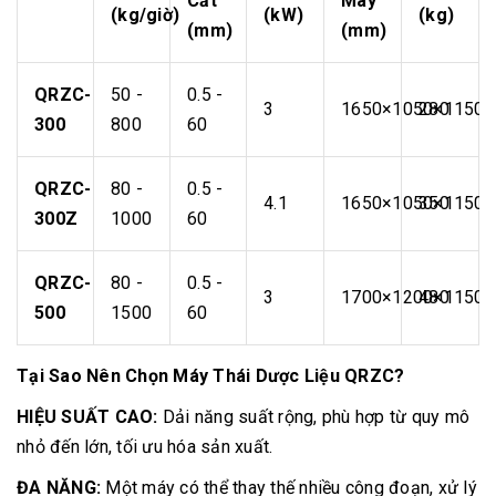
Cắt
Máy
(kg/giờ)
(kW)
(kg)
(mm)
(mm)
QRZC-
50 -
0.5 -
3
1650×1050×1150
280
300
800
60
QRZC-
80 -
0.5 -
4.1
1650×1050×1150
350
300Z
1000
60
QRZC-
80 -
0.5 -
3
1700×1200×1150
480
500
1500
60
Tại Sao Nên Chọn Máy Thái Dược Liệu QRZC?
HIỆU SUẤT CAO:
Dải năng suất rộng, phù hợp từ quy mô
nhỏ đến lớn, tối ưu hóa sản xuất.
ĐA NĂNG:
Một máy có thể thay thế nhiều công đoạn, xử lý