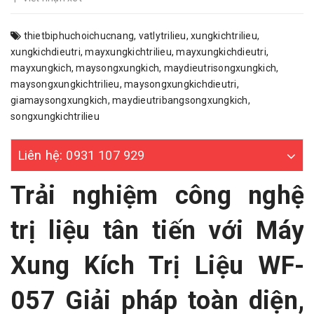
thietbiphuchoichucnang
,
vatlytrilieu
,
xungkichtrilieu
,
xungkichdieutri
,
mayxungkichtrilieu
,
mayxungkichdieutri
,
mayxungkich
,
maysongxungkich
,
maydieutrisongxungkich
,
maysongxungkichtrilieu
,
maysongxungkichdieutri
,
giamaysongxungkich
,
maydieutribangsongxungkich
,
songxungkichtrilieu
Liên hệ: 0931 107 929
Trải nghiệm công nghệ
trị liệu tân tiến với Máy
Xung Kích Trị Liệu WF-
057 Giải pháp toàn diện,