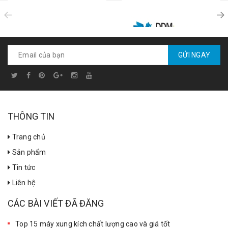
prev
Đèn mổ camera
Đèn mổ treo trần 1 nhánh
GLANZA 500+500
St. Francis ST-LED 70S
Liên hệ
(with Camera)
GỬI NGAY
Liên hệ
THÔNG TIN
Trang chủ
Sản phẩm
Tin tức
Liên hệ
CÁC BÀI VIẾT ĐÃ ĐĂNG
Top 15 máy xung kích chất lượng cao và giá tốt