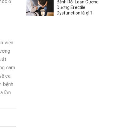
khóc ở
Bệnh Rối Loạn Cương
Dương Erectile
Dysfunction là gì ?
h viện
hương
uật.
ông cam
về ca
nh bệnh
a lần