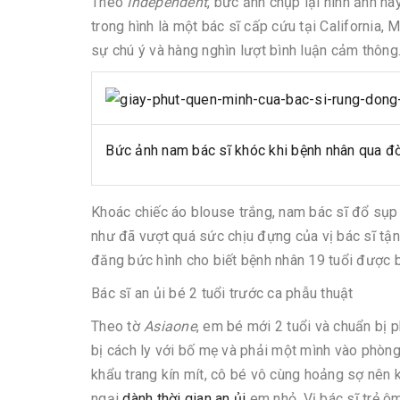
Theo
Independent
, bức ảnh chụp lại hình ảnh nà
trong hình là một bác sĩ cấp cứu tại California
sự chú ý và hàng nghìn lượt bình luận cảm thông
Bức ảnh nam bác sĩ khóc khi bệnh nhân qua đ
Khoác chiếc áo blouse trắng, nam bác sĩ đổ sụp
như đã vượt quá sức chịu đựng của vị bác sĩ tậ
đăng bức hình cho biết bệnh nhân 19 tuổi được 
Bác sĩ an ủi bé 2 tuổi trước ca phẫu thuật
Theo tờ
Asiaone
, em bé mới 2 tuổi và chuẩn bị p
bị cách ly với bố mẹ và phải một mình vào phòn
khẩu trang kín mít, cô bé vô cùng hoảng sợ nên
ngại
dành thời gian an ủi
em nhỏ. Vị bác sĩ trẻ ô