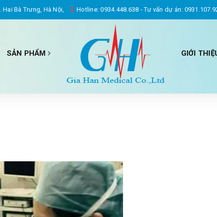
 Hai Bà Trưng, Hà Nội,
Hotline:
0934.448.638
-
Tư vấn dự án: 0931.107.9
SẢN PHẨM
GIỚI THIỆ