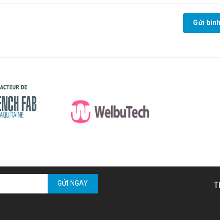
Gửi bình
GỬI NGAY
T