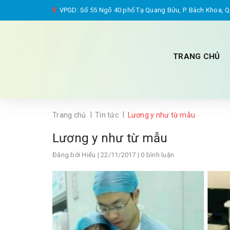
VPGD: Số 55 Ngõ 40 phố Tạ Quang Bửu, P. Bách Khoa, Q.
TRANG CHỦ
|
|
Trang chủ
Tin tức
Lương y như từ mẫu
Lương y như từ mẫu
Đăng bởi
Hiếu
| 22/11/2017 | 0 bình luận