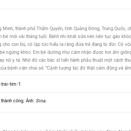
ng Minh, thành phố Thẩm Quyến, tỉnh Quảng Đông, Trung Quốc, c
bé mới vài tháng tuổi. Bệnh nhi khát sữa nên liên tục gào khóc
g cho con bú, cô lập tức hiểu ra rằng đứa trẻ đang bị đói. Cô vộ
bé ngừng khóc. Em bé dường như cảm nhận được hơi ấm giốn
ay nữ y tá. Nhờ đó các bác sĩ tiến hành phẫu thuật một cách th
 của bệnh viện chia sẻ: "Cảnh tượng lúc đó thật cảm động và ấm
 thành công. Ảnh:
Sina.