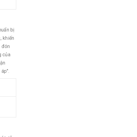
huẩn bị
, khiến
i đón
g của
uận
 áp".