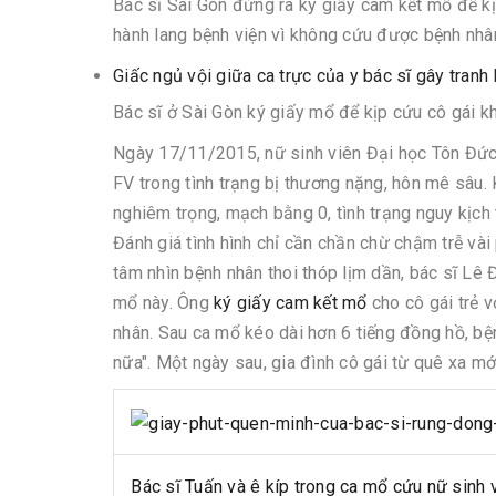
Bác sĩ Sài Gòn đứng ra ký giấy cam kết mổ để kịp 
hành lang bệnh viện vì không cứu được bệnh nhân 
Giấc ngủ vội giữa ca trực của y bác sĩ gây tranh 
Bác sĩ ở Sài Gòn ký giấy mổ để kịp cứu cô gái k
Ngày 17/11/2015, nữ sinh viên Đại học Tôn Đức
FV trong tình trạng bị thương nặng, hôn mê sâu
nghiêm trọng, mạch bằng 0, tình trạng nguy kịch
Đánh giá tình hình chỉ cần chần chừ chậm trễ vài
tâm nhìn bệnh nhân thoi thóp lịm dần, bác sĩ Lê 
mổ này. Ông
ký giấy cam kết mổ
cho cô gái trẻ v
nhân. Sau ca mổ kéo dài hơn 6 tiếng đồng hồ, bện
nữa". Một ngày sau, gia đình cô gái từ quê xa mới
Bác sĩ Tuấn và ê kíp trong ca mổ cứu nữ sinh 