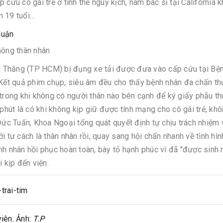
cứu cô gái trẻ ở tình thế nguy kịch, nam bác sĩ tại California 
19 tuổi...
luận
hông thân nhân
 Thắng (TP HCM) bị đụng xe tải được đưa vào cấp cứu tại Bện
. Kết quả phim chụp, siêu âm đều cho thấy bệnh nhân đa chấn t
 trong khi không có người thân nào bên cạnh để ký giấy phẫu th
 phút là có khi không kịp giữ được tính mạng cho cô gái trẻ, kh
Đức Tuấn, Khoa Ngoại tổng quát quyết định tự chịu trách nhiệm 
ới tư cách là thân nhân rồi, quay sang hội chẩn nhanh về tình hì
h nhân hồi phục hoàn toàn, bày tỏ hạnh phúc vì đã "được sinh r
 kịp đến viện.
viên. Ảnh:
T.P