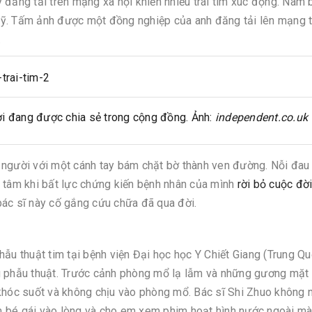
y đăng tải trên mạng xã hội khiến nhiều trái tim xúc động. Nam 
, Mỹ. Tấm ảnh được một đồng nghiệp của anh đăng tải lên mạng t
.
ời đang được chia sẻ trong cộng đồng. Ảnh:
independent.co.uk
 người với một cánh tay bám chặt bờ thành ven đường. Nỗi đa
n tâm khi bất lực chứng kiến bệnh nhân của mình
rời bỏ cuộc đờ
bác sĩ này cố gắng cứu chữa đã qua đời.
hẫu thuật tim tại bệnh viện Đại học học Y Chiết Giang (Trung Q
g phẫu thuật. Trước cảnh phòng mổ lạ lẫm và những gương mặt 
 khóc suốt và không chịu vào phòng mổ. Bác sĩ Shi Zhuo không 
m bé gái vào lòng và cho em xem phim hoạt hình nước ngoài m