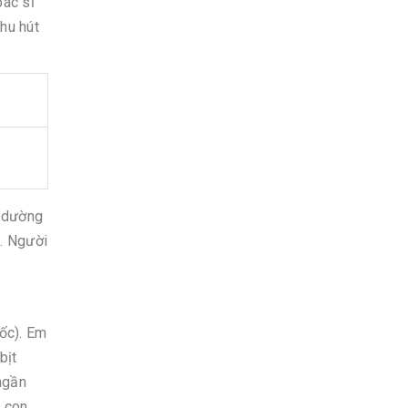
bác sĩ
hu hút
u dường
i
. Người
uốc). Em
bịt
ngần
à con