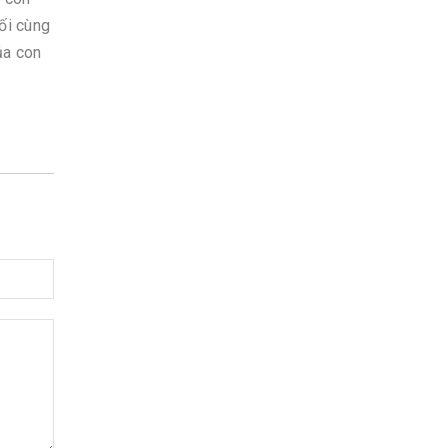
uối cùng
ủa con