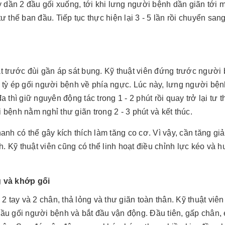
ỳ dần 2 đầu gối xuống, tới khi lưng người bệnh dần giãn tới m
 tư thế ban đầu. Tiếp tục thực hiện lại 3 - 5 lần rồi chuyển sa
trước đùi gần áp sát bụng. Kỹ thuật viên đứng trước người
i tỳ ép gối người bệnh về phía ngực. Lúc này, lưng người bệ
 thì giữ nguyên động tác trong 1 - 2 phút rồi quay trở lại tư 
ời bệnh nằm nghỉ thư giãn trong 2 - 3 phút và kết thúc.
anh có thể gây kích thích làm tăng co cơ. Vì vậy, cần tăng gi
nh. Kỹ thuật viên cũng có thể linh hoạt điều chỉnh lực kéo và 
 và khớp gối
tay và 2 chân, thả lỏng và thư giãn toàn thân. Kỹ thuật viê
đầu gối người bệnh và bắt đầu vận động. Đầu tiên, gấp chân,