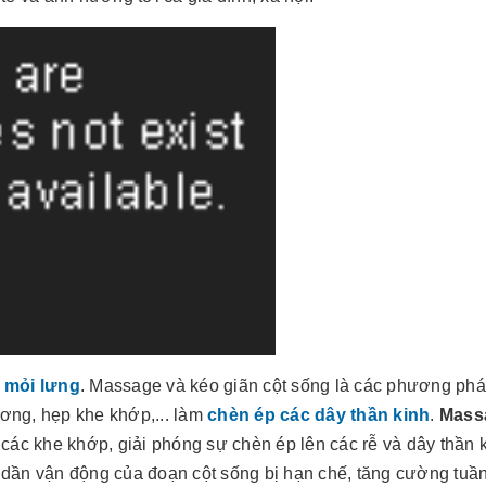
 mỏi lưng
. Massage và kéo giãn cột sống là các phương phá
ương, hẹp khe khớp,... làm
chèn ép các dây thần kinh
.
Mass
các khe khớp, giải phóng sự chèn ép lên các rễ và dây thần k
g dần vận động của đoạn cột sống bị hạn chế, tăng cường tuầ