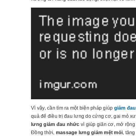
Vì vậy, cần tìm ra một biện pháp giúp
giảm đau
quả để điều trị đau lưng do cứng cơ, gai mỏ x
lưng giảm đau nhức
vì giúp giãn cơ, mở rộng 
Đồng thời,
massage lưng giảm mệt mỏi
, tăn