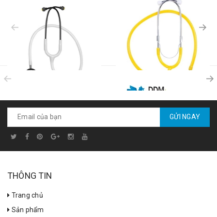
prev
prev
Ống nghe tim phổi trẻ sơ sinh
Ống nghe chống lây nhiễm chéo
Liên hệ
GỬI NGAY
Liên hệ
THÔNG TIN
Trang chủ
Sản phẩm